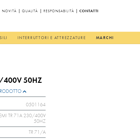
NOVITÀ
QUALITÀ
RESPONSABILITÀ
CONTATTI
SILI
INTERRUTTORI E ATTREZZATURE
MARCHI
0/400V 50HZ
L PRODOTTO
0501164
EMI TR 71A 230/400V
50HZ
TR 71/A