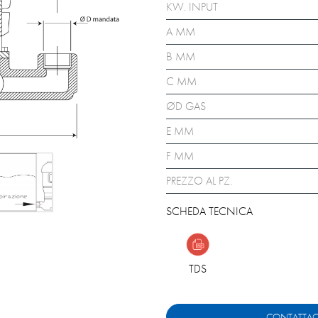
KW. INPUT
A MM
B MM
C MM
ØD GAS
E MM
F MM
PREZZO AL PZ.
SCHEDA TECNICA
TDS
CONTATTAC