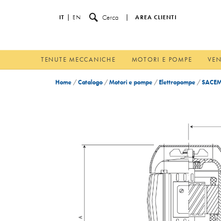
Cerca
IT
EN
AREA CLIENTI
TENUTE MECCANICHE
MOTORI E POMPE
VEN
Home
/
Catalogo
/
Motori e pompe
/
Elettropompe
/
SACEM