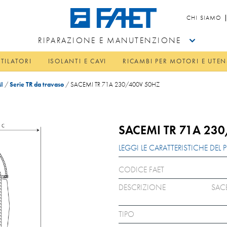
CHI SIAMO
RIPARAZIONE E MANUTENZIONE
TILATORI
ISOLANTI E CAVI
RICAMBI PER MOTORI E UTEN
I
/
Serie TR da travaso
/
SACEMI TR 71A 230/400V 50HZ
SACEMI TR 71A 23
LEGGI LE CARATTERISTICHE DE
CODICE FAET
DESCRIZIONE
SAC
TIPO