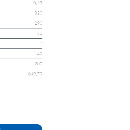
0,53
320
290
130
1"
40
200
649,79
I