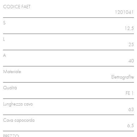
CODICE FAET
1201041
S
12,5
L
25
A
40
Materiale
Elettrografite
Qualità
FE 1
Lunghezza cavo
63
Cava capocorda
6,5
PREZZO