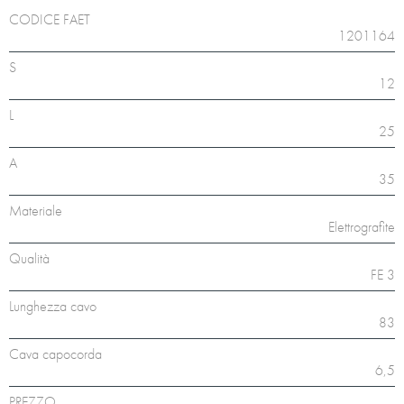
CODICE FAET
1201164
S
12
L
25
A
35
Materiale
Elettrografite
Qualità
FE 3
Lunghezza cavo
83
Cava capocorda
6,5
PREZZO