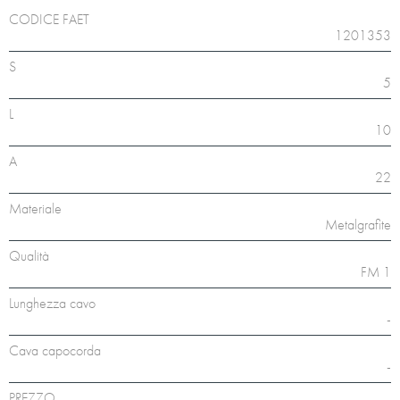
CODICE FAET
1201353
S
5
L
10
A
22
Materiale
Metalgrafite
Qualità
FM 1
Lunghezza cavo
-
Cava capocorda
-
PREZZO