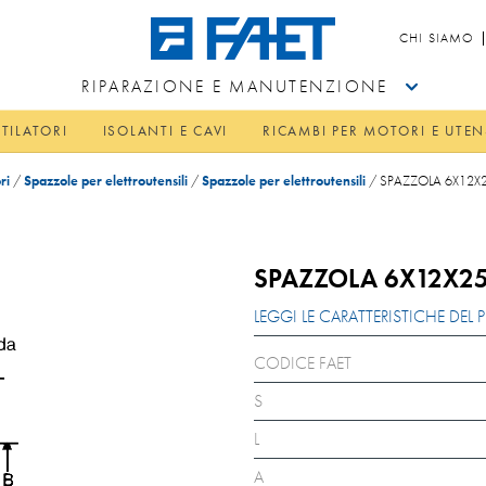
CHI SIAMO
RIPARAZIONE E MANUTENZIONE
TILATORI
ISOLANTI E CAVI
RICAMBI PER MOTORI E UTEN
ri
/
Spazzole per elettroutensili
/
Spazzole per elettroutensili
/
SPAZZOLA 6X12X2
SPAZZOLA 6X12X25
LEGGI LE CARATTERISTICHE DE
CODICE FAET
S
L
A