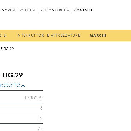
NOVITÀ
QUALITÀ
RESPONSABILITÀ
CONTATTI
SILI
INTERRUTTORI E ATTREZZATURE
MARCHI
5 FIG.29
 FIG.29
L PRODOTTO
1530029
6
12
25