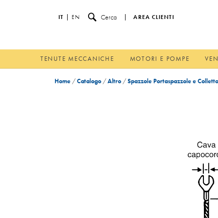
Cerca
IT
EN
AREA CLIENTI
TENUTE MECCANICHE
MOTORI E POMPE
VEN
Home
/
Catalogo
/
Altro
/
Spazzole Portaspazzole e Colletto