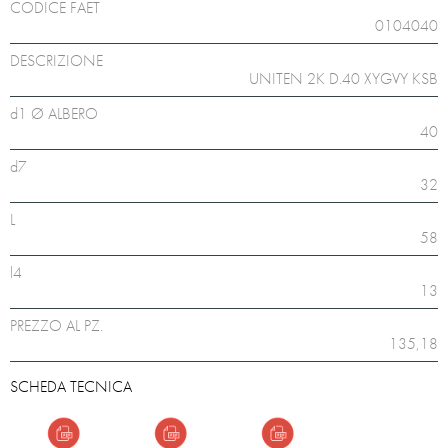
CODICE FAET
0104040
DESCRIZIONE
UNITEN 2K D.40 XYGVY KSB
d1 Ø ALBERO
40
d7
32
L
58
l4
13
PREZZO AL PZ.
135,18
SCHEDA TECNICA