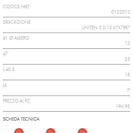
CODICE FAET
0122012
DESCRIZIONE
UNITEN 5 D.12 X7X7RR7
d1 Ø ALBERO
12
d7
23
L ±0,5
18
l4
7
PREZZO AL PZ.
194,95
SCHEDA TECNICA