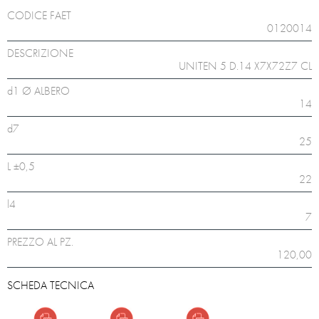
CODICE FAET
0120014
DESCRIZIONE
UNITEN 5 D.14 X7X72Z7 CL
d1 Ø ALBERO
14
d7
25
L ±0,5
22
l4
7
PREZZO AL PZ.
120,00
SCHEDA TECNICA