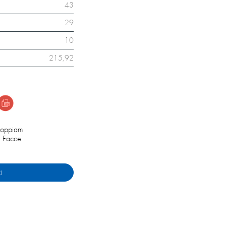
43
29
10
215,92
oppiam
i Facce
I