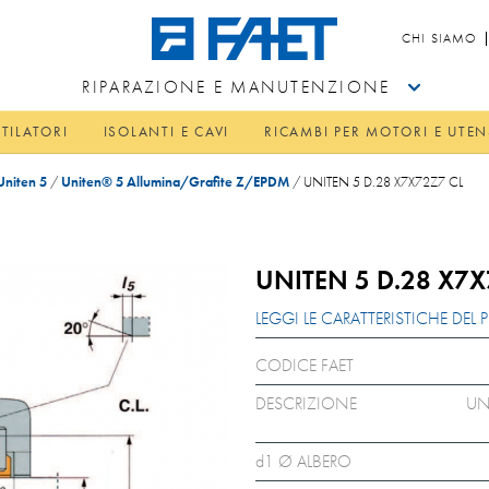
CHI SIAMO
RIPARAZIONE E MANUTENZIONE
TILATORI
ISOLANTI E CAVI
RICAMBI PER MOTORI E UTEN
Uniten 5
/
Uniten® 5 Allumina/Grafite Z/EPDM
/
UNITEN 5 D.28 X7X72Z7 CL
UNITEN 5 D.28 X7X
LEGGI LE CARATTERISTICHE DE
CODICE FAET
DESCRIZIONE
UN
d1 Ø ALBERO