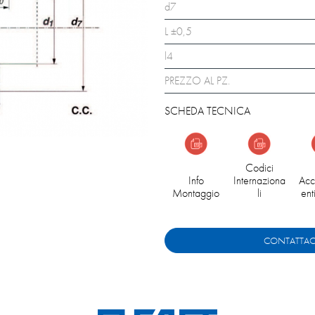
d7
L ±0,5
l4
PREZZO AL PZ.
SCHEDA TECNICA
Codici
Info
Internaziona
Acc
Montaggio
li
ent
CONTATTAC