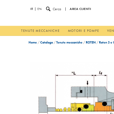
Cerca
IT
EN
AREA CLIENTI
TENUTE MECCANICHE
MOTORI E POMPE
VEN
Home
/
Catalogo
/
Tenute meccaniche
/
ROTEN
/
Roten 5 e 