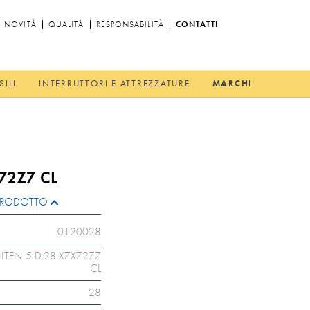
NOVITÀ
QUALITÀ
RESPONSABILITÀ
CONTATTI
SILI
INTERRUTTORI E ATTREZZATURE
MARCHI
72Z7 CL
L PRODOTTO
0120028
ITEN 5 D.28 X7X72Z7
CL
28