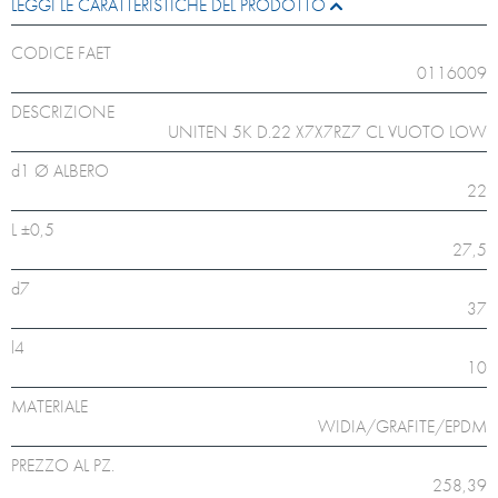
LEGGI LE CARATTERISTICHE DEL PRODOTTO
CODICE FAET
0116009
DESCRIZIONE
UNITEN 5K D.22 X7X7RZ7 CL VUOTO LOW
d1 Ø ALBERO
22
L ±0,5
27,5
d7
37
l4
10
MATERIALE
WIDIA/GRAFITE/EPDM
PREZZO AL PZ.
258,39