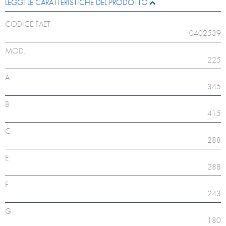
LEGGI LE CARATTERISTICHE DEL PRODOTTO
CODICE FAET
0402539
MOD.
225
A
345
B
415
C
288
E
288
F
243
G
180