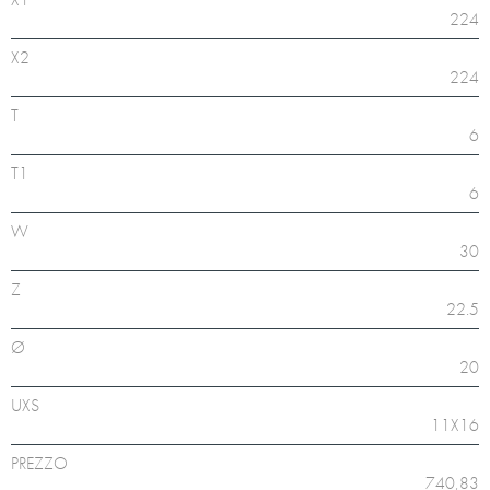
224
X2
224
T
6
T1
6
W
30
Z
22.5
Ø
20
UXS
11X16
PREZZO
740,83