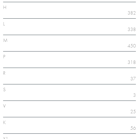
H
382
L
338
M
450
P
318
R
37
S
3
V
25
K
56
X1