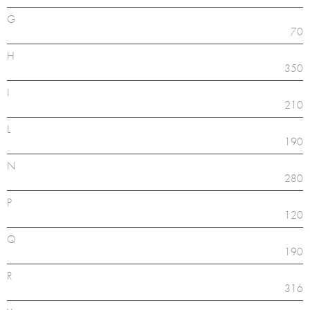
G
70
H
350
I
210
L
190
N
280
P
120
Q
190
R
316