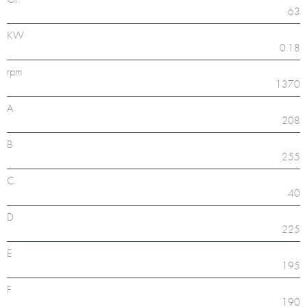
63
KW
0.18
rpm
1370
A
208
B
255
C
40
D
225
E
195
F
190