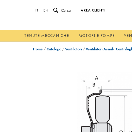
Cerca
IT
EN
AREA CLIENTI
TENUTE MECCANICHE
MOTORI E POMPE
VEN
Home
/
Catalogo
/
Ventilatori
/
Ventilatori Assiali, Centrifug