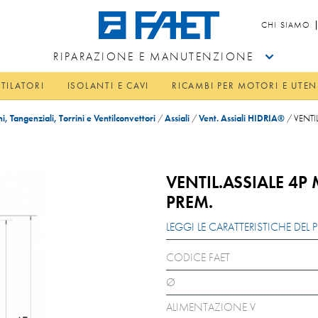
CHI SIAMO
RIPARAZIONE E MANUTENZIONE
TILATORI
ISOLANTI E CAVI
RICAMBI PER MOTORI E UTEN
hi, Tangenziali, Torrini e Ventilconvettori
/
Assiali
/
Vent. Assiali HIDRIA®
/
VENTI
VENTIL.ASSIALE 4P
PREM.
LEGGI LE CARATTERISTICHE DE
CODICE FAET
Ø
ALIMENTAZIONE V