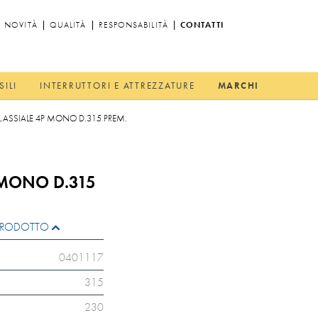
NOVITÀ
QUALITÀ
RESPONSABILITÀ
CONTATTI
SILI
INTERRUTTORI E ATTREZZATURE
MARCHI
L.ASSIALE 4P MONO D.315 PREM.
 MONO D.315
L PRODOTTO
0401117
315
230