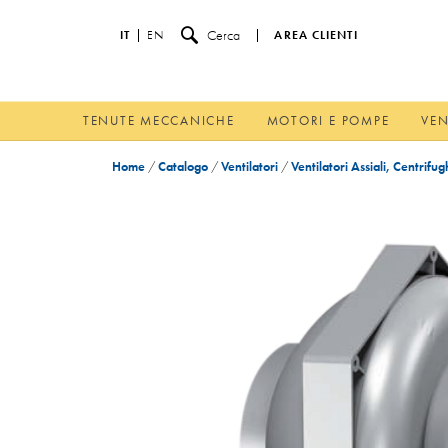
Cerca
IT
EN
AREA CLIENTI
TENUTE MECCANICHE
MOTORI E POMPE
VEN
Home
/
Catalogo
/
Ventilatori
/
Ventilatori Assiali, Centrifug