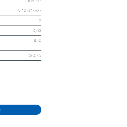
250B ERP
MONOFASE
2
0,63
850
330,35
I