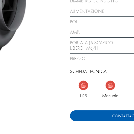
DIAMETRO CONDOTTO
ALIMENTAZIONE
POLI
AMP.
PORTATA (A SCARICO
LIBERO) Mc/H)
PREZZO
SCHEDA TECNICA
TDS
Manuale
CONTATTAC