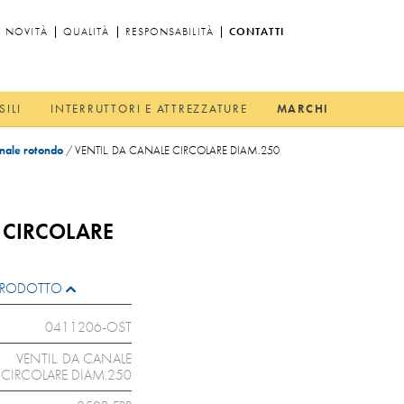
NOVITÀ
QUALITÀ
RESPONSABILITÀ
CONTATTI
SILI
INTERRUTTORI E ATTREZZATURE
MARCHI
anale rotondo
/
VENTIL. DA CANALE CIRCOLARE DIAM.250
E CIRCOLARE
L PRODOTTO
0411206-OST
VENTIL. DA CANALE
CIRCOLARE DIAM.250