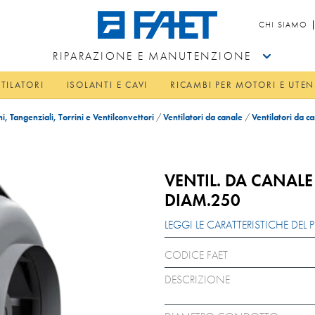
CHI SIAMO
RIPARAZIONE E MANUTENZIONE
TILATORI
ISOLANTI E CAVI
RICAMBI PER MOTORI E UTEN
hi, Tangenziali, Torrini e Ventilconvettori
/
Ventilatori da canale
/
Ventilatori da c
VENTIL. DA CANAL
DIAM.250
LEGGI LE CARATTERISTICHE DE
CODICE FAET
DESCRIZIONE