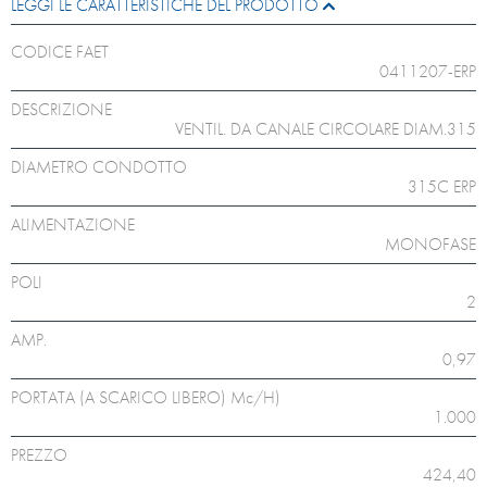
LEGGI LE CARATTERISTICHE DEL PRODOTTO
CODICE FAET
0411207-ERP
DESCRIZIONE
VENTIL. DA CANALE CIRCOLARE DIAM.315
DIAMETRO CONDOTTO
315C ERP
ALIMENTAZIONE
MONOFASE
POLI
2
AMP.
0,97
PORTATA (A SCARICO LIBERO) Mc/H)
1.000
PREZZO
424,40