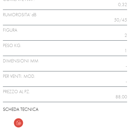
0,32
RUMOROSITA' dB
50/45
FIGURA
2
PESO KG.
1
DIMENSIONI MM
-
PER VENTI. MOD.
-
PREZZO AL PZ.
88,00
SCHEDA TECNICA