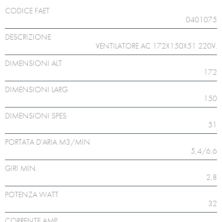
CODICE FAET
0401075
DESCRIZIONE
VENTILATORE AC 172X150X51 220V.
DIMENSIONI ALT
172
DIMENSIONI LARG
150
DIMENSIONI SPES
51
PORTATA D'ARIA M3/MIN
5,4/6,6
GIRI MIN.
2,8
POTENZA WATT
32
CORRENTE AMP.