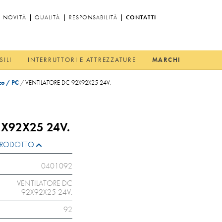
NOVITÀ
QUALITÀ
RESPONSABILITÀ
CONTATTI
SILI
INTERRUTTORI E ATTREZZATURE
MARCHI
ico / PC
/
VENTILATORE DC 92X92X25 24V.
2X92X25 24V.
L PRODOTTO
0401092
VENTILATORE DC
92X92X25 24V.
92