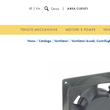
Cerca
IT
EN
AREA CLIENTI
TENUTE MECCANICHE
MOTORI E POMPE
VEN
Home
/
Catalogo
/
Ventilatori
/
Ventilatori Assiali, Centrifug