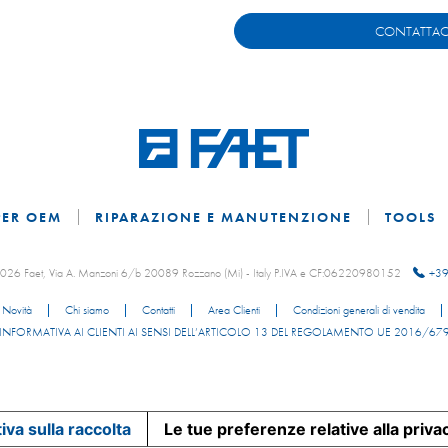
CONTATTAC
PER OEM
RIPARAZIONE E MANUTENZIONE
TOOLS
 2026 Faet, Via A. Manzoni 6/b 20089 Rozzano (Mi) - Italy P.IVA e CF:06220980152
+39
Novità
Chi siamo
Contatti
Area Clienti
Condizioni generali di vendita
INFORMATIVA AI CLIENTI AI SENSI DELL’ARTICOLO 13 DEL REGOLAMENTO UE 2016/67
iva sulla raccolta
Le tue preferenze relative alla priva