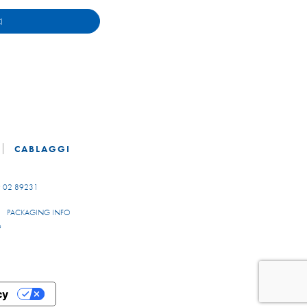
I
CABLAGGI
 02 89231
PACKAGING INFO
9
cy