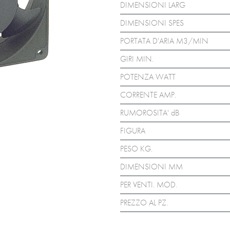
DIMENSIONI LARG
DIMENSIONI SPES
PORTATA D'ARIA M3/MIN
GIRI MIN.
POTENZA WATT
CORRENTE AMP.
RUMOROSITA' dB
FIGURA
PESO KG.
DIMENSIONI MM
PER VENTI. MOD.
PREZZO AL PZ.