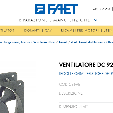
CHI SIAMO
RIPARAZIONE E MANUTENZIONE
TILATORI
ISOLANTI E CAVI
RICAMBI PER MOTORI E UTEN
hi, Tangenziali, Torrini e Ventilconvettori
/
Assiali
/
Vent. Assiali da Quadro elettr
VENTILATORE DC 9
LEGGI LE CARATTERISTICHE DE
CODICE FAET
DESCRIZIONE
DIMENSIONI ALT