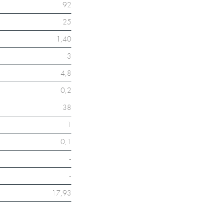
92
25
1,40
3
4,8
0,2
38
1
0,1
-
-
17,93