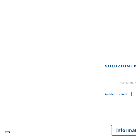
SOLUZIONI 
Faet Srl ©
Assistenza clienti
Informat