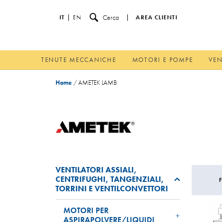
Cerca
IT
EN
AREA CLIENTI
TENUTE MECCANICHE
MOTORI E POMPE
VEN
Home
/
AMETEK LAMB
VENTILATORI ASSIALI,
CENTRIFUGHI, TANGENZIALI,
TORRINI E VENTILCONVETTORI
MOTORI PER
ASPIRAPOLVERE/LIQUIDI