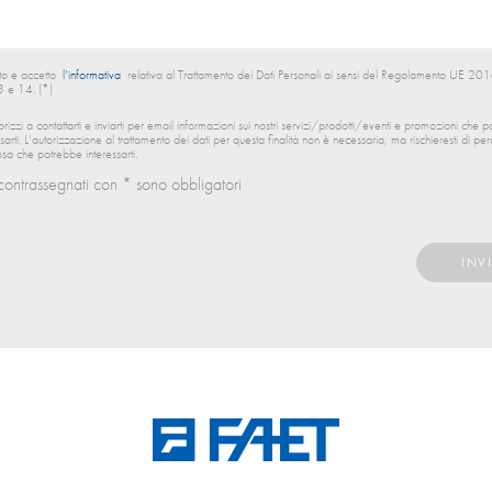
to e accetto
l’informativa
relativa al Trattamento dei Dati Personali ai sensi del Regolamento UE 
13 e 14. (*)
orizzi a contattarti e inviarti per email informazioni sui nostri servizi/prodotti/eventi e promozioni che 
ssarti. L’autorizzazione al trattamento dei dati per questa finalità non è necessaria, ma rischieresti di per
sa che potrebbe interessarti.
contrassegnati con * sono obbligatori