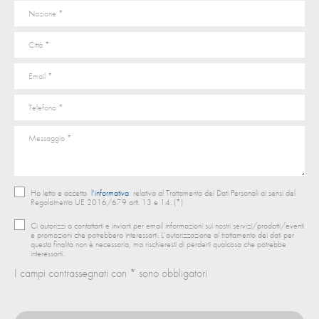
Ho letto e accetto
l’informativa
relativa al Trattamento dei Dati Personali ai sensi del
Regolamento UE 2016/679 artt. 13 e 14. (*)
Ci autorizzi a contattarti e inviarti per email informazioni sui nostri servizi/prodotti/eventi
e promozioni che potrebbero interessarti. L’autorizzazione al trattamento dei dati per
questa finalità non è necessaria, ma rischieresti di perderti qualcosa che potrebbe
interessarti.
I campi contrassegnati con * sono obbligatori