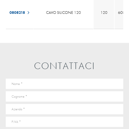
0808218
CAVO SILICONE 120
120
608 x 
CONTATTACI