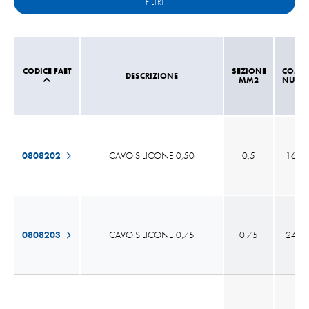
FILTRI
CODICE FAET
SEZIONE
COMPO
DESCRIZIONE
MM2
NUM 
0808202
CAVO SILICONE 0,50
0,5
16 x 
0808203
CAVO SILICONE 0,75
0,75
24 x 