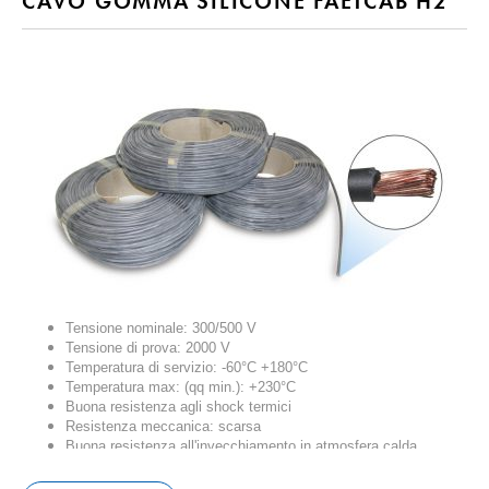
CAVO GOMMA SILICONE FAETCAB H2
Tensione nominale: 300/500 V
Tensione di prova: 2000 V
Temperatura di servizio: -60°C +180°C
Temperatura max: (qq min.): +230°C
Buona resistenza agli shock termici
Resistenza meccanica: scarsa
Buona resistenza all'invecchiamento in atmosfera calda
Buona resistenza agli agenti atmosferici: UV, Ozono, Ossigeno
Bassa emissioni fumi: IEC 1034 DIN VDE 472 § 815 – IEC