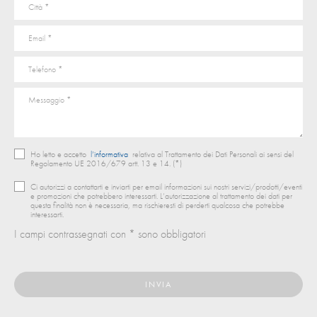
Ho letto e accetto
l’informativa
relativa al Trattamento dei Dati Personali ai sensi del
Regolamento UE 2016/679 artt. 13 e 14. (*)
Ci autorizzi a contattarti e inviarti per email informazioni sui nostri servizi/prodotti/eventi
e promozioni che potrebbero interessarti. L’autorizzazione al trattamento dei dati per
questa finalità non è necessaria, ma rischieresti di perderti qualcosa che potrebbe
interessarti.
I campi contrassegnati con * sono obbligatori