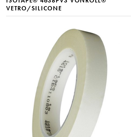
ISOTAPE® 4638PV3 VONROLL®
VETRO/SILICONE