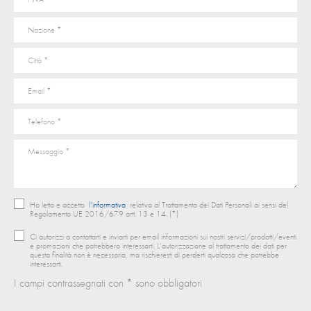
Ho letto e accetto
l’informativa
relativa al Trattamento dei Dati Personali ai sensi del
Regolamento UE 2016/679 artt. 13 e 14. (*)
Ci autorizzi a contattarti e inviarti per email informazioni sui nostri servizi/prodotti/eventi
e promozioni che potrebbero interessarti. L’autorizzazione al trattamento dei dati per
questa finalità non è necessaria, ma rischieresti di perderti qualcosa che potrebbe
interessarti.
I campi contrassegnati con * sono obbligatori