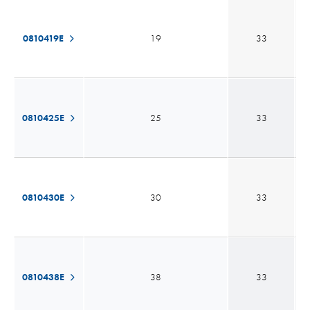
N.B.: grazie al reparto taglio interno siamo in grado di fornire qualsiasi
altezza richiesta, richiedete il lotto minimo e prezzo al Ns. Ufficio
Commerciale.
0810419E
19
33
0810425E
25
33
0810430E
30
33
0810438E
38
33