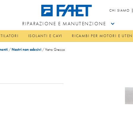
CHI SIAMO
RIPARAZIONE E MANUTENZIONE
TILATORI
ISOLANTI E CAVI
RICAMBI PER MOTORI E UTEN
menti
/
Nastri non adesivi
/
Vetro Grezzo
o