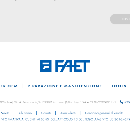
PER OEM
RIPARAZIONE E MANUTENZIONE
TOOLS
 2026 Faet, Via A. Manzoni 6/b 20089 Rozzano (Mi) - Italy P.IVA e CF:06220980152
+39
Novità
Chi siamo
Contatti
Area Clienti
Condizioni generali di vendita
INFORMATIVA AI CLIENTI AI SENSI DELL’ARTICOLO 13 DEL REGOLAMENTO UE 2016/67