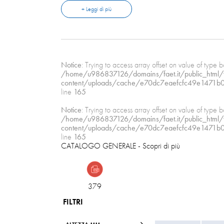
+ Leggi di più
Per tutti i nastri non adesivi si valutano spessori, altez
richiesta specifica
Notice
: Trying to access array offset on value of type b
/home/u986837126/domains/faet.it/public_html
content/uploads/cache/e70dc7eaefcfc49e1471b
line
165
Notice
: Trying to access array offset on value of type b
/home/u986837126/domains/faet.it/public_html
content/uploads/cache/e70dc7eaefcfc49e1471b
line
165
CATALOGO GENERALE
- Scopri di più
379
FILTRI