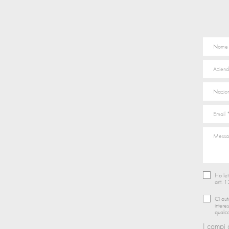
Ho let
artt. 
Ci aut
intere
qualco
I campi 