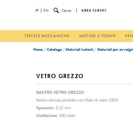
Cerca
IT
EN
AREA CLIENTI
TENUTE MECCANICHE
MOTORI E POMPE
VEN
Home
/
Catalogo
/
Materiali Isolanti
/
Materiali per avvolgi
VETRO GREZZO
NASTRO VETRO GREZZO
Nastro tessuto prodotto con filato di vetro 100%
Spessore
: 0,12 mm
Confezione
: 500 metri
Disponibile anche nella versione Amminosilano e spigat