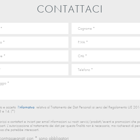
CONTATTACI
to e accetto
l’informativa
relativa al Trattamento dei Dati Personali ai sensi del Regolamento UE 
13 e 14. (*)
orizzi a contattarti e inviarti per email informazioni sui nostri servizi/prodotti/eventi e promozioni che 
ssarti. L’autorizzazione al trattamento dei dati per questa finalità non è necessaria, ma rischieresti di per
sa che potrebbe interessarti.
contrassegnati con * sono obbligatori