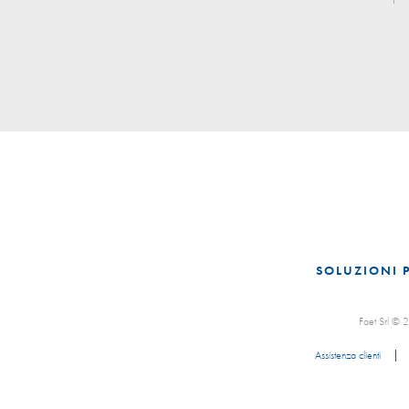
SOLUZIONI 
Faet Srl ©
Assistenza clienti