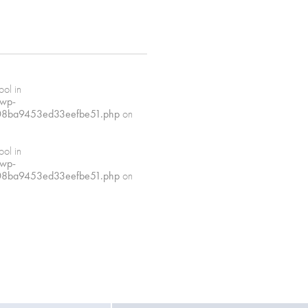
ze e confezionamenti differenti su
ool in
/wp-
08ba9453ed33eefbe51.php
on
ool in
/wp-
08ba9453ed33eefbe51.php
on