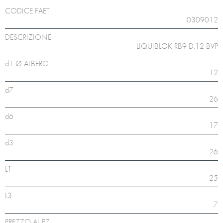
CODICE FAET
0309012
DESCRIZIONE
LIQUIBLOK RB9 D.12 BVP
d1 Ø ALBERO
12
d7
26
d6
17
d3
26
L1
25
L3
7
PREZZO AL PZ.