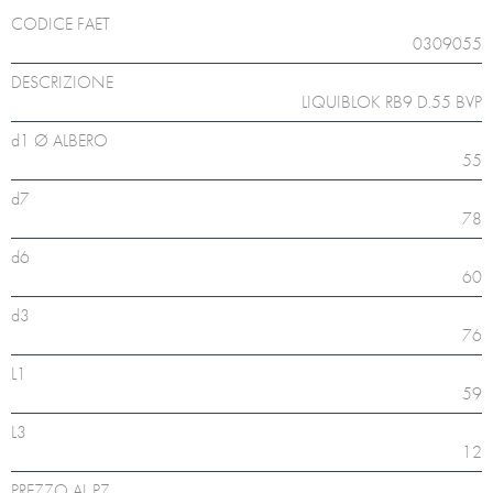
CODICE FAET
0309055
DESCRIZIONE
LIQUIBLOK RB9 D.55 BVP
d1 Ø ALBERO
55
d7
78
d6
60
d3
76
L1
59
L3
12
PREZZO AL PZ.