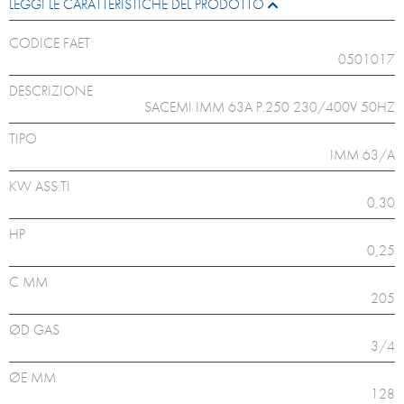
LEGGI LE CARATTERISTICHE DEL PRODOTTO
CODICE FAET
0501017
DESCRIZIONE
SACEMI IMM 63A P.250 230/400V 50HZ
TIPO
IMM 63/A
KW ASS.TI
0,30
HP
0,25
C MM
205
ØD GAS
3/4
ØE MM
128