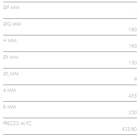
ØF MM
-
ØG MM
180
H MM
190
ØI MM
150
ØL MM
9
A MM
455
B MM
250
PREZZO AL PZ.
423,80