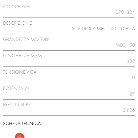
CODICE FAET
0701304
DESCRIZIONE
SCALDIGLIA MEC 100 110V 1A
GRANDEZZA MOTORE
MEC 100
LUNGHEZZA M/M
432
TENSIONE V CA
110
POTENZA W
27
PREZZO AL PZ.
24,26
SCHEDA TECNICA