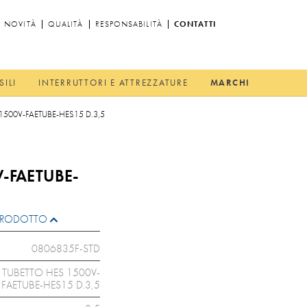
NOVITÀ
QUALITÀ
RESPONSABILITÀ
CONTATTI
SILI
INTERRUTTORI E ATTREZZATURE
MARCHI
1500V-FAETUBE-HES15 D.3,5
V-FAETUBE-
L PRODOTTO
0806835F-STD
TUBETTO HES 1500V-
FAETUBE-HES15 D.3,5