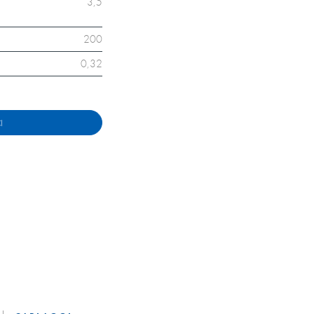
3,5
200
0,32
I