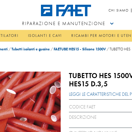
CHI SIAMO
RIPARAZIONE E MANUTENZIONE
TILATORI
ISOLANTI E CAVI
RICAMBI PER MOTORI E UTEN
menti
/
Tubetti isolanti e guaine
/
FAETUBE HES15 - Silicone 1500V
/
TUBETTO HES 
TUBETTO HES 1500
HES15 D.3,5
LEGGI LE CARATTERISTICHE DE
CODICE FAET
DESCRIZIONE