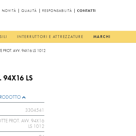
NOVITÀ
QUALITÀ
RESPONSABILITÀ
CONTATTI
SILI
INTERRUTTORI E ATTREZZATURE
MARCHI
E PROT. AVV. 94X16 LS 1012
. 94X16 LS
L PRODOTTO
3304541
TTE PROT. AVV. 94X16
LS 1012