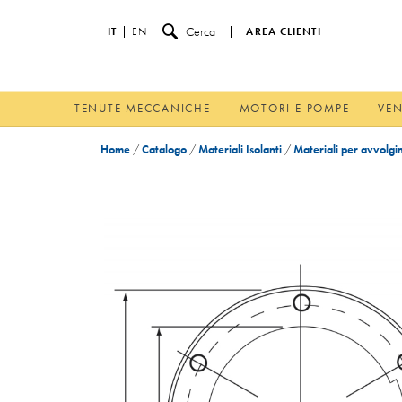
Cerca
IT
EN
AREA CLIENTI
TENUTE MECCANICHE
MOTORI E POMPE
VEN
Home
/
Catalogo
/
Materiali Isolanti
/
Materiali per avvolgi