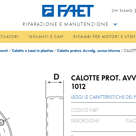
CHI SIAMO
RIPARAZIONE E MANUTENZIONE
TILATORI
ISOLANTI E CAVI
RICAMBI PER MOTORI E UTEN
menti
/
Calotte e Lacci in plastica
/
Calotte protez. Avvolg. senza interno
/
CALOTT
CALOTTE PROT. AVV
1012
LEGGI LE CARATTERISTICHE DE
CODICE FAET
DESCRIZIONE
CALO