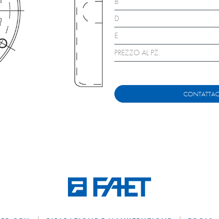
B
D
E
PREZZO AL PZ.
CONTATTAC